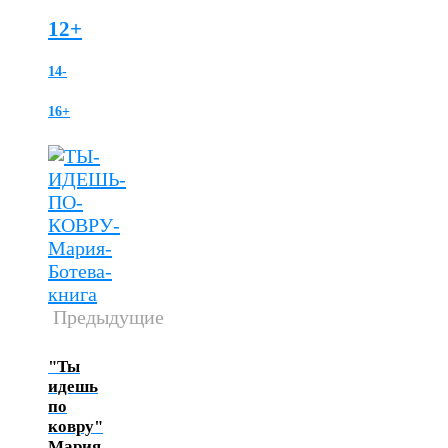
12+
14-
16+
Предыдущие
"Ты
идешь
по
ковру"
Мария