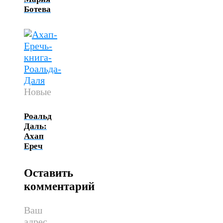
Ботева
Новые
Роальд
Даль:
Ахап
Ереч
Оставить
комментарий
Ваш
адрес