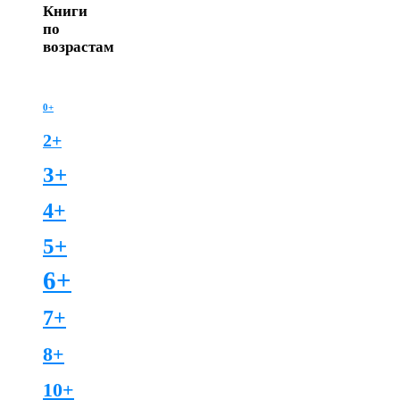
Книги
по
возрастам
0+
2+
3+
4+
5+
6+
7+
8+
10+