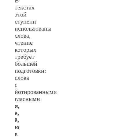
В
текстах
этой
ступени
использованы
слова,
чтение
которых
требует
большей
подготовки:
слова
с
йотированными
гласными
я,
е,
ё,
ю
в