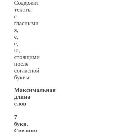
Содержит
тексты
с
гласными
я,
е,
ё,
ю,
стоящими
после
согласной
буквы.
Максимальная
длина
слов
–
7
букв.
Средняя