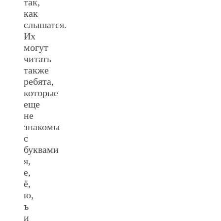
так,
как
слышатся.
Их
могут
читать
также
ребята,
которые
еще
не
знакомы
с
буквами
я,
е,
ё,
ю,
ъ
и