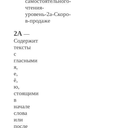
2А
—
Содержит
тексты
с
гласными
я,
е,
ё,
ю,
стоящими
в
начале
слова
или
после