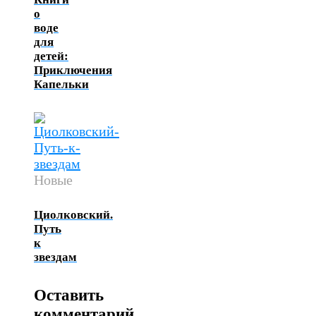
о
воде
для
детей:
Приключения
Капельки
Новые
Циолковский.
Путь
к
звездам
Оставить
комментарий