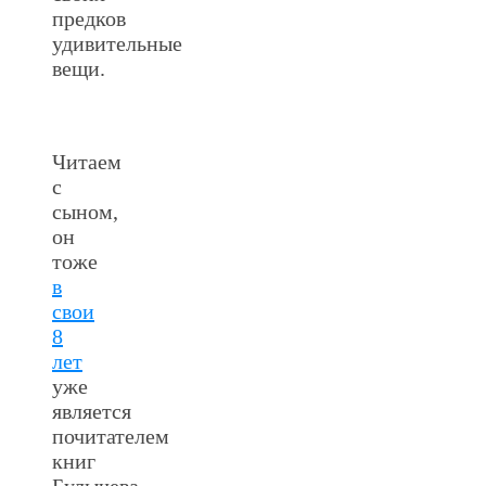
предков
удивительные
вещи.
Читаем
с
сыном,
он
тоже
в
свои
8
лет
уже
является
почитателем
книг
Булычева