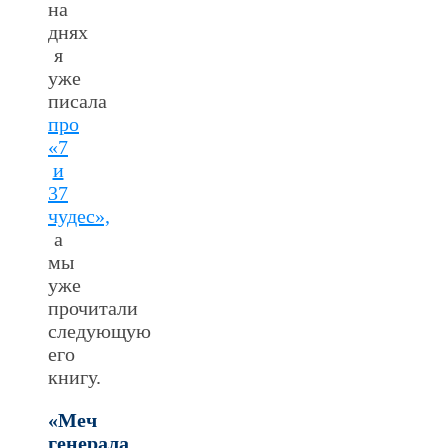
на
днях
я
уже
писала
про
«7
и
37
чудес»,
а
мы
уже
прочитали
следующую
его
книгу.
«Меч
генерала