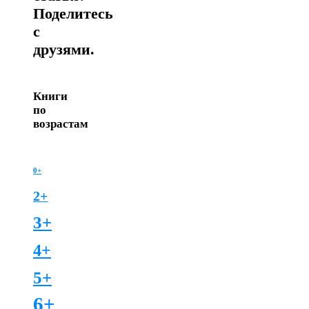
Поделитесь
с
друзями.
Книги
по
возрастам
0+
2+
3+
4+
5+
6+