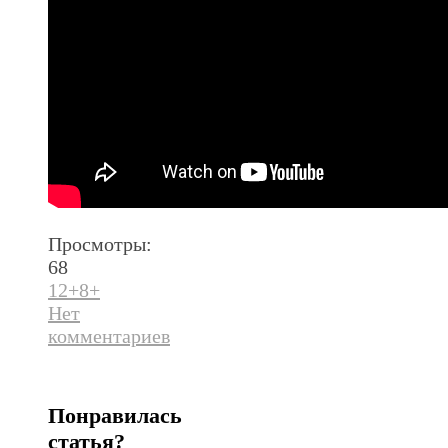
Просмотры:
68
12+
8+
Нет
комментариев
Понравилась
статья?