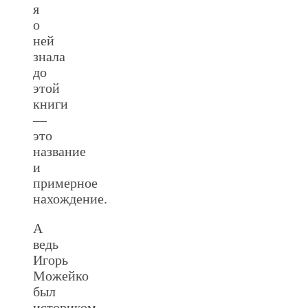
я
о
ней
знала
до
этой
книги
—
это
название
и
примерное
нахождение.
А
ведь
Игорь
Можейко
был
историком