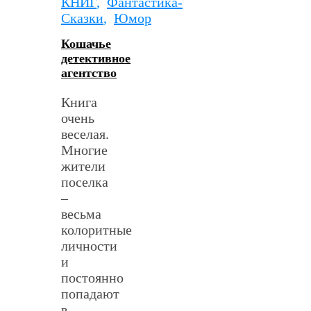
КНИГ
,
Фантастика-
Сказки
,
Юмор
Кошачье
детективное
агентство
Книга
очень
веселая.
Многие
жители
поселка
–
весьма
колоритные
личности
и
постоянно
попадают
в