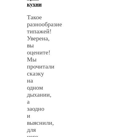
кухни
Такое
разнообразие
типажей!
Уверена,
вы
оцените!
Мы
прочитали
сказку
на
одном
дыхании,
а
заодно
и
выяснили,
для
чего