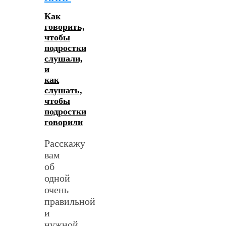
Как
говорить,
чтобы
подростки
слушали,
и
как
слушать,
чтобы
подростки
говорили
Расскажу
вам
об
одной
очень
правильной
и
нужной