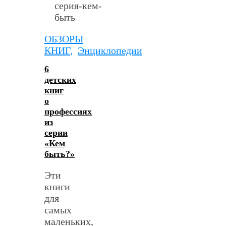
ОБЗОРЫ
КНИГ
,
Энциклопедии
6
детских
книг
о
профессиях
из
серии
«Кем
быть?»
Эти
книги
для
самых
маленьких,