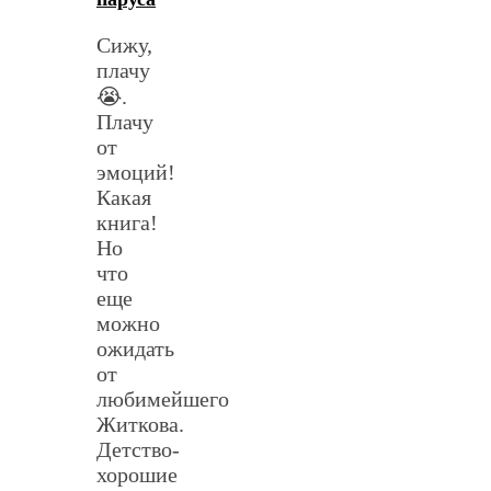
Сижу,
плачу
😭.
Плачу
от
эмоций!
Какая
книга!
Но
что
еще
можно
ожидать
от
любимейшего
Житкова.
Детство-
хорошие