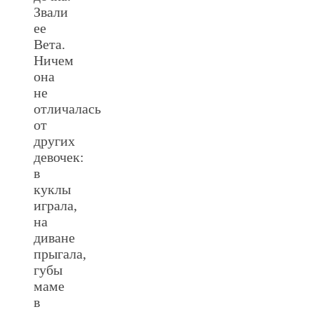
Звали
ее
Вета.
Ничем
она
не
отличалась
от
других
девочек:
в
куклы
играла,
на
диване
прыгала,
губы
маме
в