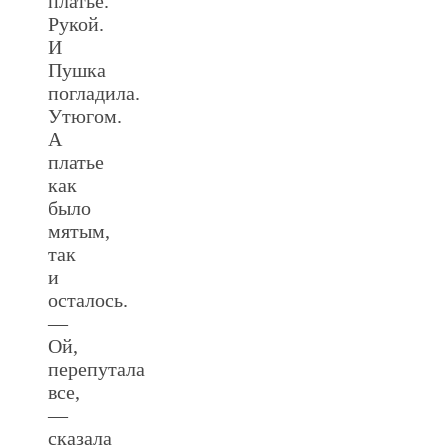
платье.
Рукой.
И
Пушка
погладила.
Утюгом.
А
платье
как
было
мятым,
так
и
осталось.
—
Ой,
перепутала
все,
—
сказала