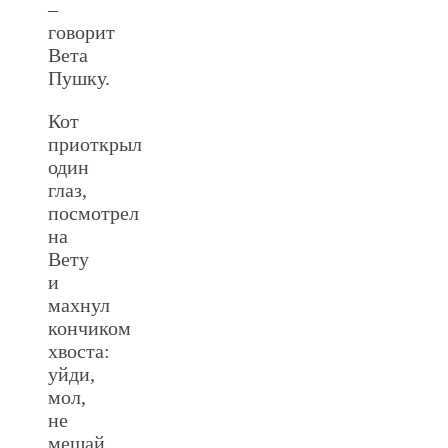
–
говорит
Вета
Пушку.
Кот
приоткрыл
один
глаз,
посмотрел
на
Вету
и
махнул
кончиком
хвоста:
уйди,
мол,
не
мешай