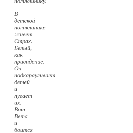
поликлинику.
В
детской
поликлинике
живет
Страх.
Белый,
как
привидение.
Он
подкарауливает
детей
и
пугает
их.
Вот
Вета
и
боится