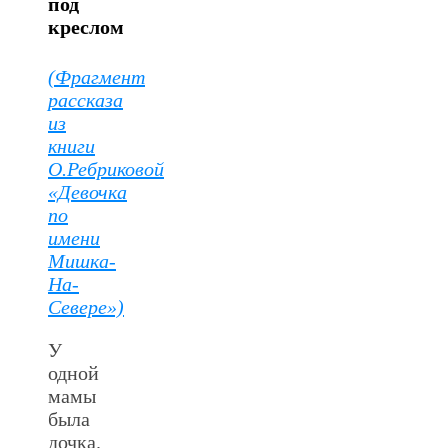
под
креслом
(Фрагмент
рассказа
из
книги
О.Ребриковой
«Девочка
по
имени
Мишка-
На-
Севере»)
У
одной
мамы
была
дочка.