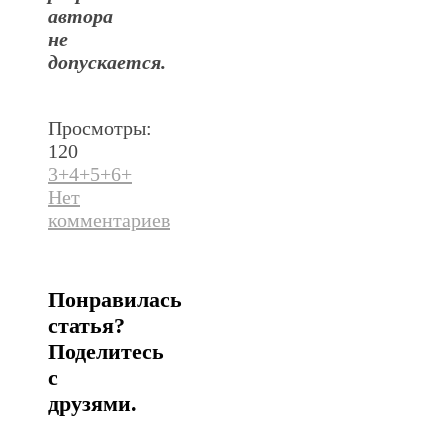
автора
не
допускается.
Просмотры:
120
3+
4+
5+
6+
Нет
комментариев
Понравилась
статья?
Поделитесь
с
друзями.