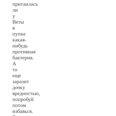
притаилась
ли
у
Веты
в
пупке
какая-
нибудь
противная
бактерия.
А
то
еще
заразит
дочку
вредностью,
попробуй
потом
избавься.