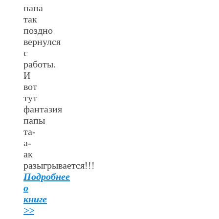
папа
так
поздно
вернулся
с
работы.
И
вот
тут
фантазия
папы
та-
а-
ак
разыгрывается!!!
Подробнее
о
книге
>>