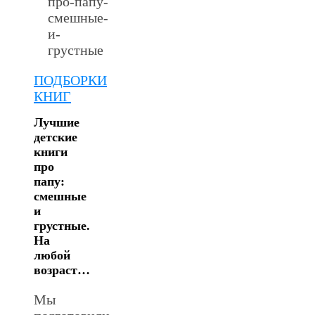
ПОДБОРКИ
КНИГ
Лучшие
детские
книги
про
папу:
смешные
и
грустные.
На
любой
возраст…
Мы