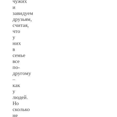
чужих
и
завидуем
друзьям,
считая,
что
у
них
в
семье
все
по-
другому
–
как
у
людей.
Но
сколько
не