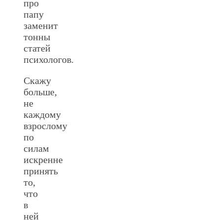
про
папу
заменит
тонны
статей
психологов.
Скажу
больше,
не
каждому
взрослому
по
силам
искренне
принять
то,
что
в
ней