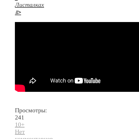
Листалках
⧐
Просмотры:
241
10+
Нет
комментариев