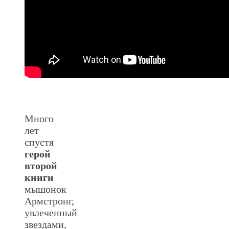
Много
лет
спустя
герой
второй
книги
мышонок
Армстронг,
увлеченный
звездами,