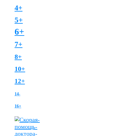
4+
5+
6+
7+
8+
10+
12+
14-
16+