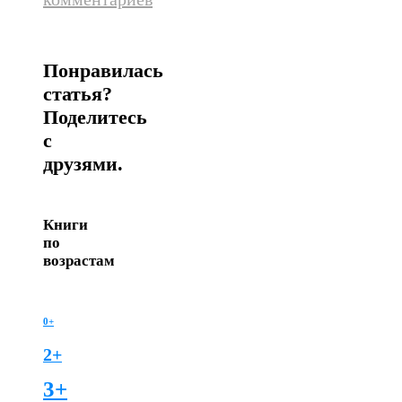
Понравилась
статья?
Поделитесь
с
друзями.
Книги
по
возрастам
0+
2+
3+