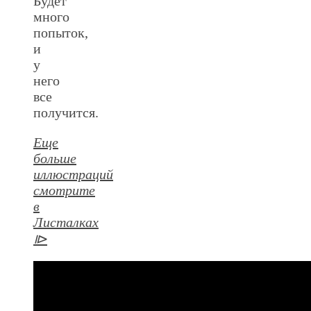
Будет
много
попыток,
и
у
него
все
получится.
Еще
больше
иллюстраций
смотрите
в
Листалках
⧐