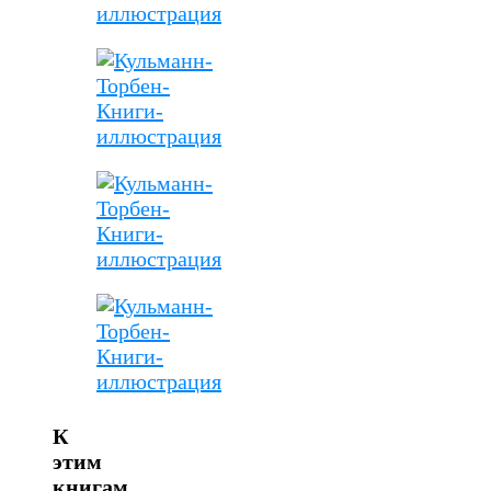
К
этим
книгам