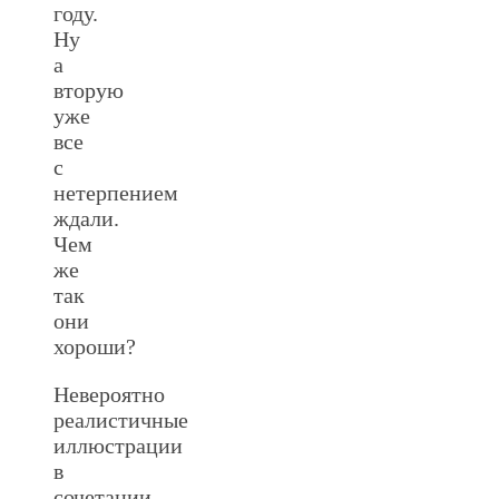
году.
Ну
а
вторую
уже
все
с
нетерпением
ждали.
Чем
же
так
они
хороши?
Невероятно
реалистичные
иллюстрации
в
сочетании