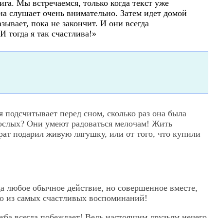
нига. Мы встречаемся, только когда текст уже
а слушает очень внимательно. Затем идет домой
зывает, пока не закончит. И они всегда
И тогда я так счастлива!»
 подсчитывает перед сном, сколько раз она была
зрослых? Они умеют радоваться мелочам! Жить
рат подарил живую лягушку, или от того, что купили
да любое обычное действие, но совершенное вместе,
но из самых счастливых воспоминаний!
жба всегда побеждает! Ведь настоящим друзьям нечего