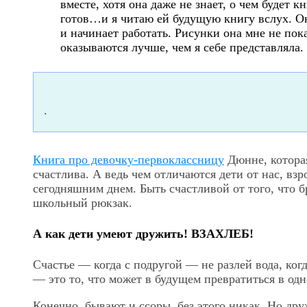
вместе, хотя она даже не знает, о чем будет к
готов…и я читаю ей будущую книгу вслух. Он
и начинает работать. Рисунки она мне не пока
оказываются лучше, чем я себе представляла. 
.
Книга про девочку-первоклассницу
Дюнне, которая
счастлива. А ведь чем отличаются дети от нас, в
сегодняшним днем. Быть счастливой от того, что б
школьный рюкзак.
А как дети умеют дружить! ВЗАХЛЕБ!
Счастье — когда с подругой — не разлей вода, ког
— это то, что может в будущем превратиться в од
Конечно, бывают и ссоры, без этого никак. Но дру