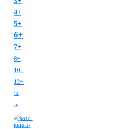
3+
4+
5+
6+
7+
8+
10+
12+
14-
16+