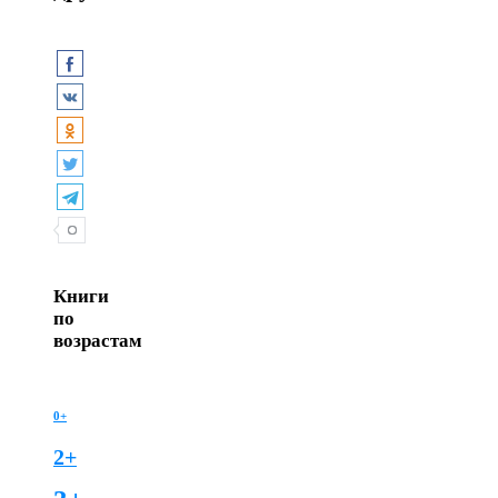
Книги
по
возрастам
0+
2+