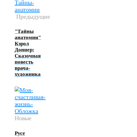
Предыдущие
"Тайны
анатомии"
Кэрол
Доннер:
Сказочная
повесть
врача-
художника
Новые
Русе