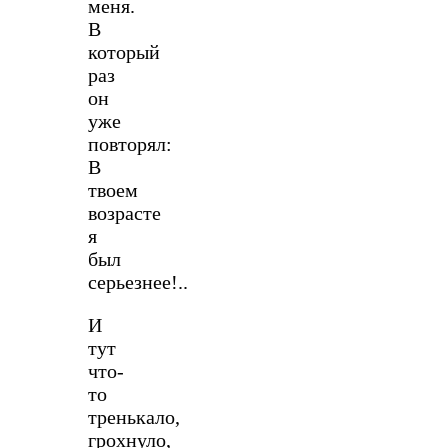
меня.
В
который
раз
он
уже
повторял:
В
твоем
возрасте
я
был
серьезнее!..
И
тут
что-
то
тренькало,
грохнуло,