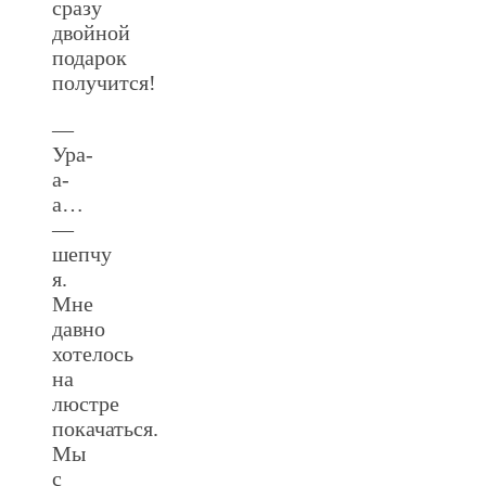
сразу
двойной
подарок
получится!
—
Ура-
а-
а…
—
шепчу
я.
Мне
давно
хотелось
на
люстре
покачаться.
Мы
с