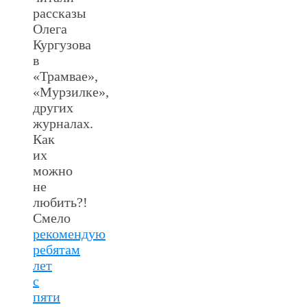
рассказы
Олега
Кургузова
в
«Трамвае»,
«Мурзилке»,
других
журналах.
Как
их
можно
не
любить?!
Смело
рекомендую
ребятам
лет
с
пяти