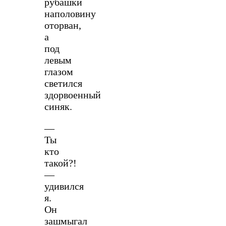
рубашки
наполовину
оторван,
а
под
левым
глазом
светился
здорвоенный
синяк.
—
Ты
кто
такой?!
—
удивился
я.
Он
зашмыгал