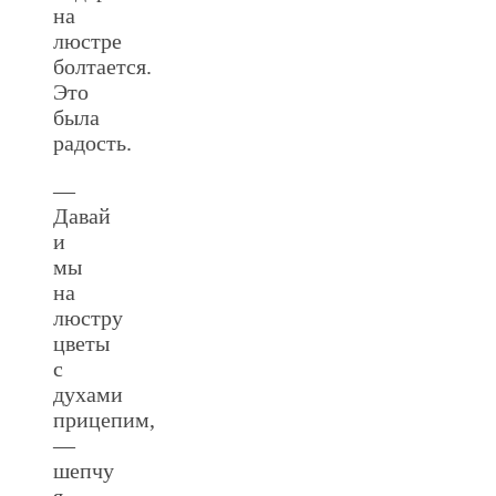
на
люстре
болтается.
Это
была
радость.
—
Давай
и
мы
на
люстру
цветы
с
духами
прицепим,
—
шепчу
я.