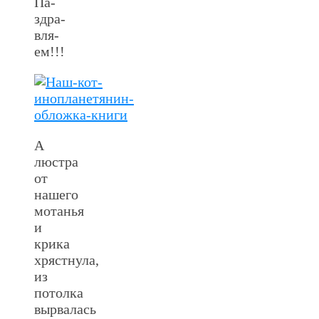
Па-
здра-
вля-
ем!!!
А
люстра
от
нашего
мотанья
и
крика
хрястнула,
из
потолка
вырвалась