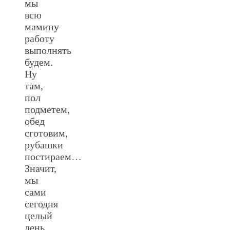
мы
всю
мамину
работу
выполнять
будем.
Ну
там,
пол
подметем,
обед
сготовим,
рубашки
постираем…
Значит,
мы
сами
сегодня
целый
день