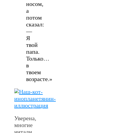
носом,
а
потом
сказал:
—
Я
твой
папа.
Только…
в
твоем
возрасте.»
Уверена,
многие
читали