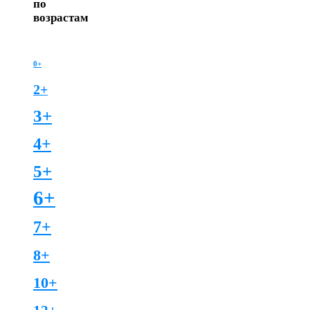
по
возрастам
0+
2+
3+
4+
5+
6+
7+
8+
10+