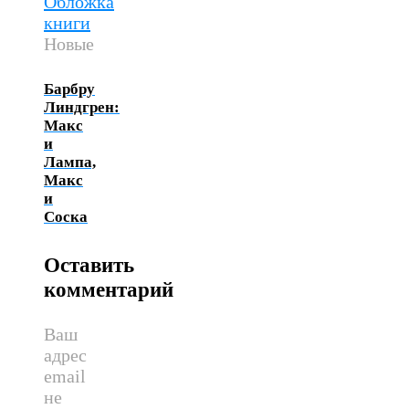
Новые
Барбру
Линдгрен:
Макс
и
Лампа,
Макс
и
Соска
Оставить
комментарий
Ваш
адрес
email
не