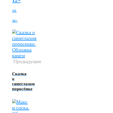
12+
14-
16+
Предыдущие
Сказка
о
синеглазом
поросёнке